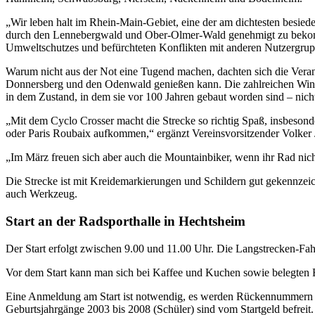
„Wir leben halt im Rhein-Main-Gebiet, eine der am dichtesten besiede
durch den Lennebergwald und Ober-Olmer-Wald genehmigt zu bekommen
Umweltschutzes und befürchteten Konflikten mit anderen Nutzergrup
Warum nicht aus der Not eine Tugend machen, dachten sich die Verans
Donnersberg und den Odenwald genießen kann. Die zahlreichen Windr
in dem Zustand, in dem sie vor 100 Jahren gebaut worden sind – nicht
„Mit dem Cyclo Crosser macht die Strecke so richtig Spaß, insbeso
oder Paris Roubaix aufkommen,“ ergänzt Vereinsvorsitzender Volker 
„Im März freuen sich aber auch die Mountainbiker, wenn ihr Rad nic
Die Strecke ist mit Kreidemarkierungen und Schildern gut gekennzeich
auch Werkzeug.
Start an der Radsporthalle in Hechtsheim
Der Start erfolgt zwischen 9.00 und 11.00 Uhr. Die Langstrecken-Fahr
Vor dem Start kann man sich bei Kaffee und Kuchen sowie belegten Br
Eine Anmeldung am Start ist notwendig, es werden Rückennummern a
Geburtsjahrgänge 2003 bis 2008 (Schüler) sind vom Startgeld befreit.