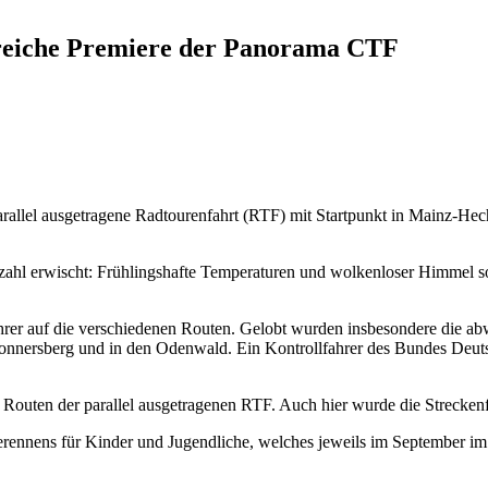
greiche Premiere der Panorama CTF
rallel ausgetragene Radtourenfahrt (RTF) mit Startpunkt in Mainz-Hec
ahl erwischt: Frühlingshafte Temperaturen und wolkenloser Himmel sor
er auf die verschiedenen Routen. Gelobt wurden insbesondere die abw
 Donnersberg und in den Odenwald. Ein Kontrollfahrer des Bundes Deuts
n Routen der parallel ausgetragenen RTF. Auch hier wurde die Strecke
bikerennens für Kinder und Jugendliche, welches jeweils im Septem