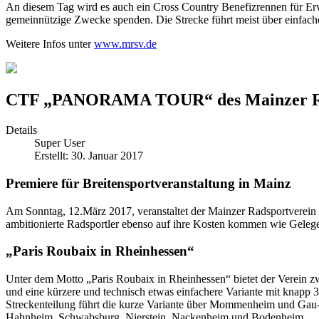
An diesem Tag wird es auch ein Cross Country Benefizrennen für Erw
gemeinnützige Zwecke spenden. Die Strecke führt meist über einfac
Weitere Infos unter
www.mrsv.de
CTF „PANORAMA TOUR“ des Mainzer Ra
Details
Super User
Erstellt: 30. Januar 2017
Premiere für Breitensportveranstaltung in Mainz
Am Sonntag, 12.März 2017, veranstaltet der Mainzer Radsportverein z
ambitionierte Radsportler ebenso auf ihre Kosten kommen wie Gelege
„Paris Roubaix in Rheinhessen“
Unter dem Motto „Paris Roubaix in Rheinhessen“ bietet der Verein z
und eine kürzere und technisch etwas einfachere Variante mit knap
Streckenteilung führt die kurze Variante über Mommenheim und Gau
Hahnheim, Schwabsburg, Nierstein, Nackenheim und Bodenheim.