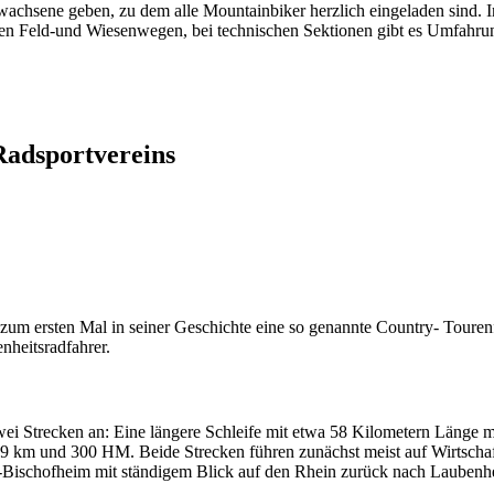
achsene geben, zu dem alle Mountainbiker herzlich eingeladen sind. I
hen Feld-und Wiesenwegen, bei technischen Sektionen gibt es Umfahru
dsportvereins
um ersten Mal in seiner Geschichte eine so genannte Country- Tourenfa
nheitsradfahrer.
wei Strecken an: Eine längere Schleife mit etwa 58 Kilometern Länge 
p 39 km und 300 HM. Beide Strecken führen zunächst meist auf Wirtsc
-Bischofheim mit ständigem Blick auf den Rhein zurück nach Laubenh