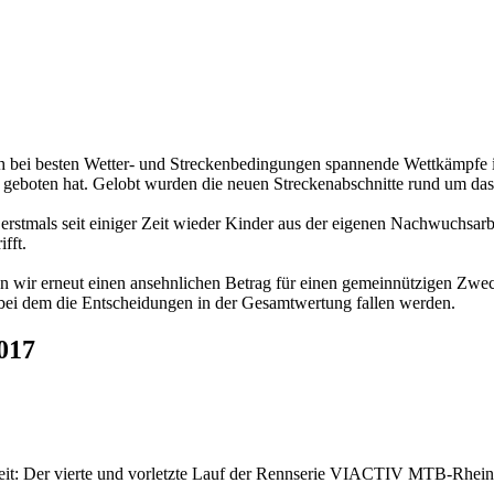
 sich bei besten Wetter- und Streckenbedingungen spannende Wettkämpf
 geboten hat. Gelobt wurden die neuen Streckenabschnitte rund um das
r erstmals seit einiger Zeit wieder Kinder aus der eigenen Nachwuchsarbe
fft.
 wir erneut einen ansehnlichen Betrag für einen gemeinnützigen Zwe
i dem die Entscheidungen in der Gesamtwertung fallen werden.
017
weit: Der vierte und vorletzte Lauf der Rennserie VIACTIV MTB-Rhei