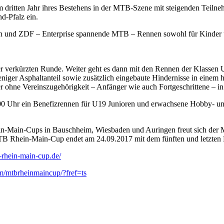
tten Jahr ihres Bestehens in der MTB-Szene mit steigenden Teilnehme
d-Pfalz ein.
n und ZDF – Enterprise spannende MTB – Rennen sowohl für Kinder u
 verkürzten Runde. Weiter geht es dann mit den Rennen der Klassen U9
weniger Asphaltanteil sowie zusätzlich eingebaute Hindernisse in einem
r ohne Vereinszugehörigkeit – Anfänger wie auch Fortgeschrittene – i
00 Uhr ein Benefizrennen für U19 Junioren und erwachsene Hobby- und
ain-Cups in Bauschheim, Wiesbaden und Auringen freut sich der Mai
Rhein-Main-Cup endet am 24.09.2017 mit dem fünften und letzten 
-rhein-main-cup.de/
m/mtbrheinmaincup/?fref=ts