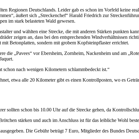
lten Regionen Deutschlands. Leider gab es schon im Vorfeld keine reali
“, äußert sich „Streckenchef“ Harald Friedrich zur Streckenführung.
pen im stark belasteten Wald gewesen.
talter und wählten eine Strecke, die mit anderen Stärken punkten kan
äder zeigen an, dass bei den entsprechenden Windverhältnissen richt
 mit Betonplatten, sondern mit grobem Kopfsteinpflaster errichtet.
ndere die „Pavees“ vor Ebersheim, Zornheim, Nackenheim und am „Rote
Jaquet.
ht schon nach wenigen Kilometern schlammbedeckt ist.“
net, etwa alle 20 Kilometer gibt es einen Kontrollposten, wo es Geträn
er sollten schon bis 10.00 Uhr auf die Strecke gehen, da Kontrollschlu
ötchen stärken und auch im Anschluss ist für das leibliche Wohl beste
usgegeben. Die Gebühr beträgt 7 Euro, Mitglieder des Bundes Deuts