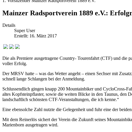
1. Vorsitzender Mainzer Radsportverein 1889 e.V.
Mainzer Radsportverein 1889 e.V.: Erfol
Details
Super User
Erstellt: 16. März 2017
Die als Premiere ausgetragene Country- Tourenfahrt (CTF) und die pa
voller Erfolg.
Der MRSV hatte – was das Wetter angeht – einen Sechser mit Zusatzz
schnell lange Schlangen bei der Anmeldung.
Schlussendlich gingen knapp 200 Mountainbiker und CycloCross-Fahr
altes Kopfsteinpflaster, sowie die weiten Blicke in den Taunus, den
landschaftlich schönsten CTF-Veranstaltungen, die ich kenne.“
Eine ebensolche Zahl nutzte die Gelegenheit und fuhr eine der beide
Mit dem Reinerlös sichert der Verein die Zukunft seines Mountain
Marienborn ausgetragen wird.