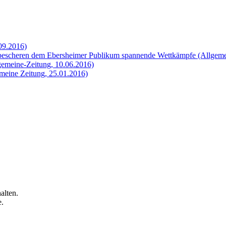
09.2016)
 bescheren dem Ebersheimer Publikum spannende Wettkämpfe (Allgeme
gemeine-Zeitung, 10.06.2016)
meine Zeitung, 25.01.2016)
alten.
e.